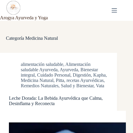
Saltar
al
contenido
Arogya Ayurveda y Yoga
Categoría
Medicina Natural
alimentación saludable
,
Alimentación
saludable Ayurveda
,
Ayurveda
,
Bienestar
integral
,
Cuidado Personal
,
Digestión
,
Kapha
,
Medicina Natural
,
Pitta
,
recetas Ayurvédicas
,
Remedios Naturales
,
Salud y Bienestar
,
Vata
Leche Dorada: La Bebida Ayurvédica que Calma,
Desinflama y Reconecta