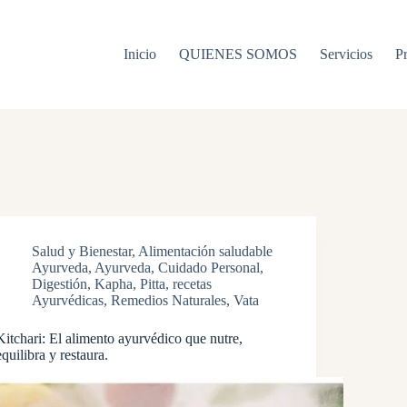
Inicio
QUIENES SOMOS
Servicios
P
Salud y Bienestar
,
Alimentación saludable
Ayurveda
,
Ayurveda
,
Cuidado Personal
,
Digestión
,
Kapha
,
Pitta
,
recetas
Ayurvédicas
,
Remedios Naturales
,
Vata
Kitchari: El alimento ayurvédico que nutre,
equilibra y restaura.