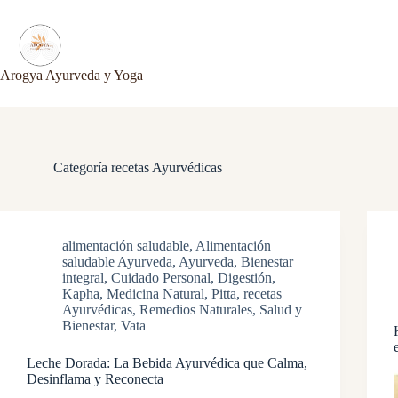
Saltar
al
contenido
Arogya Ayurveda y Yoga
Categoría
recetas Ayurvédicas
alimentación saludable
,
Alimentación
saludable Ayurveda
,
Ayurveda
,
Bienestar
integral
,
Cuidado Personal
,
Digestión
,
Kapha
,
Medicina Natural
,
Pitta
,
recetas
Ayurvédicas
,
Remedios Naturales
,
Salud y
Bienestar
,
Vata
Leche Dorada: La Bebida Ayurvédica que Calma,
Desinflama y Reconecta