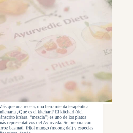
Más que una receta, una herramienta terapéutica
milenaria ¿Qué es el kitchari? El kitchari (del
sánscrito kṛśarā, “mezcla”) es uno de los platos
más representativos del Ayurveda. Se prepara con
arroz basmati, frijol mungo (moong dal) y especias