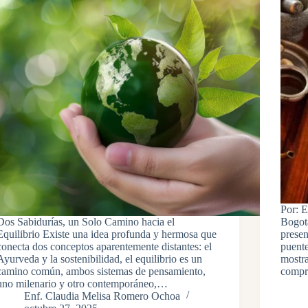
Por: 
Dos Sabidurías, un Solo Camino hacia el
Bogot
Equilibrio Existe una idea profunda y hermosa que
presen
conecta dos conceptos aparentemente distantes: el
puente
Ayurveda y la sostenibilidad, el equilibrio es un
mostr
camino común, ambos sistemas de pensamiento,
compr
uno milenario y otro contemporáneo,…
Enf. Claudia Melisa Romero Ochoa