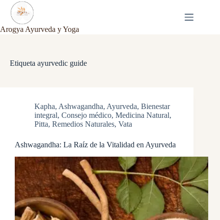
Saltar
al
contenido
Arogya Ayurveda y Yoga
Etiqueta
ayurvedic guide
Kapha
,
Ashwagandha
,
Ayurveda
,
Bienestar
integral
,
Consejo médico
,
Medicina Natural
,
Pitta
,
Remedios Naturales
,
Vata
Ashwagandha: La Raíz de la Vitalidad en Ayurveda