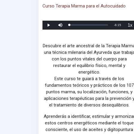
Curso Terapia Marma para el Autocuidado
1x
T
-
6:15
C
R
D
V
a
e
e
e
r
p
s
l
i
g
r
a
o
a
o
c
c
d
d
t
i
e
o
u
i
d
Descubre el arte ancestral de la Terapia Marma
:
c
v
a
0
i
a
d
una técnica milenaria del Ayurveda que trabaj
m
%
r
r
d
e
e
con los puntos vitales del cuerpo para
l
r
p
s
e
restaurar el equilibrio físico, mental y
o
p
n
r
o
energético.
i
o
d
d
o
u
Este curso te guiará a través de los
r
c
c
fundamentos teóricos y prácticos de los 107
i
e
ó
puntos marma, su localización, funciones, y
n
s
aplicaciones terapéuticas para la prevención 
el tratamiento de diversos desequilibrios.
t
a
Aprenderás a identificar, estimular y armoniza
estos centros energéticos mediante el toque
n
consciente, el uso de aceites y digitopuntura
t