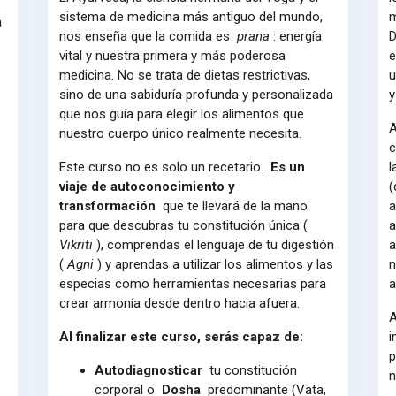
sistema de medicina más antiguo del mundo,
m
a
nos enseña que la comida es
prana
: energía
D
vital y nuestra primera y más poderosa
e
medicina. No se trata de dietas restrictivas,
u
sino de una sabiduría profunda y personalizada
y
que nos guía para elegir los alimentos que
A
nuestro cuerpo único realmente necesita.
c
Este curso no es solo un recetario.
Es un
l
viaje de autoconocimiento y
(
transformación
que te llevará de la mano
a
para que descubras tu constitución única (
a
Vikriti
), comprendas el lenguaje de tu digestión
a
(
Agni
) y aprendas a utilizar los alimentos y las
n
especias como herramientas necesarias para
a
crear armonía desde dentro hacia afuera.
A
Al finalizar este curso, serás capaz de:
i
p
Autodiagnosticar
tu constitución
n
corporal o
Dosha
predominante (Vata,