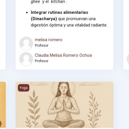
ghee
y el
kitchari
.
Integrar rutinas alimentarias
(Dinacharya)
que promuevan una
digestión óptima y una vitalidad radiante.
melisa romero
Profesor
Claudia Melisa Romero Ochoa
Profesor
Fundamentos de Yoga
Yoga