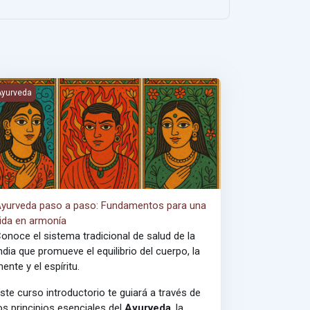
erna
yurveda paso a paso: Fundamentos para una vida en armonía
Ayurveda
yurveda paso a paso: Fundamentos para una
ida en armonía
onoce el sistema tradicional de salud de la
ndia que promueve el equilibrio del cuerpo, la
ente y el espíritu.
ste curso introductorio te guiará a través de
os principios esenciales del
Ayurveda
, la