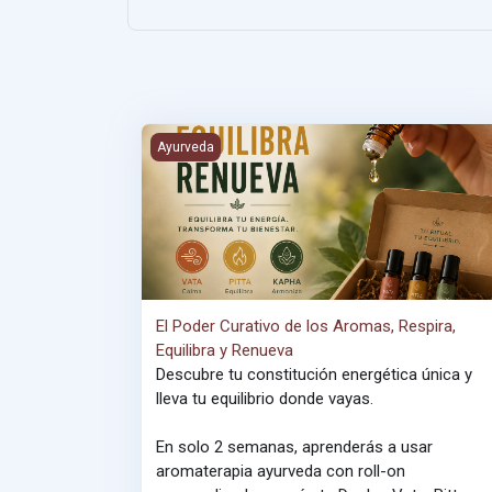
El Poder Curativo de los Aromas, Respira, Equil
Ayurveda
El Poder Curativo de los Aromas, Respira,
Equilibra y Renueva
Descubre tu constitución energética única y
lleva tu equilibrio donde vayas.
En solo 2 semanas, aprenderás a usar
aromaterapia ayurveda con roll-on