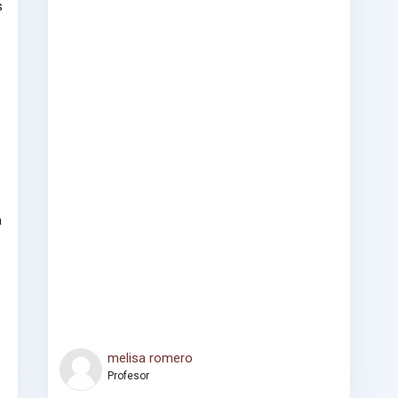
s
a
melisa romero
Profesor