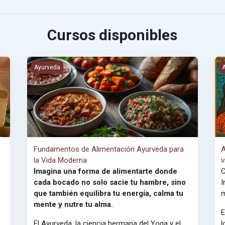
Cursos disponibles
ibra y Renueva
Fundamentos de Alimentación Ayurveda para la Vida Mod
A
Ayurveda
Fundamentos de Alimentación Ayurveda para
A
la Vida Moderna
v
Imagina una forma de alimentarte donde
C
cada bocado no solo sacie tu hambre, sino
I
que también equilibra tu energía, calma tu
m
mente y nutre tu alma.
E
El Ayurveda, la ciencia hermana del Yoga y el
l