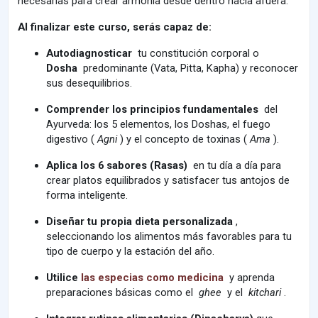
necesarias para crear armonía desde dentro hacia afuera.
Al finalizar este curso, serás capaz de:
Autodiagnosticar
tu constitución corporal o
Dosha
predominante (Vata, Pitta, Kapha) y reconocer
sus desequilibrios.
Comprender los principios fundamentales
del
Ayurveda: los 5 elementos, los Doshas, ​​el fuego
digestivo (
Agni
) y el concepto de toxinas (
Ama
).
Aplica los 6 sabores (Rasas)
en tu día a día para
crear platos equilibrados y satisfacer tus antojos de
forma inteligente.
Diseñar tu propia dieta personalizada
,
seleccionando los alimentos más favorables para tu
tipo de cuerpo y la estación del año.
Utilice
las especias como medicina
y aprenda
preparaciones básicas como el
ghee
y el
kitchari
.