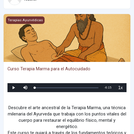
Curso Terapia Marma para el Autocuidado
Terapias Ayurvédicas
Curso Terapia Marma para el Autocuidado
1x
R
-
6:15
L
P
M
P
o
l
u
l
a
a
t
a
e
d
y
e
y
e
b
d
a
m
:
Descubre el arte ancestral de la Terapia Marma, una técnica
c
0
k
%
milenaria del Ayurveda que trabaja con los puntos vitales del
R
a
a
t
cuerpo para restaurar el equilibrio físico, mental y
e
i
energético.
Este curso te guiará a través de los fundamentos teóricos y
n