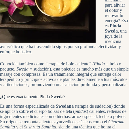
para aliviar
el dolor y
renovar tu
energía? Esa
es
Pinda
Sweda
, una
joya de la
medicina
ayurvédica que ha trascendido siglos por su profunda efectividad y
enfoque holístico.
Conocida también como “terapia de bolo caliente” (
Pinda
= bolo o
paquete,
Sweda
= sudación), esta práctica es mucho más que un simple
masaje con compresas. Es un tratamiento integral que entrega calor
terapéutico y principios activos de plantas directamente a tus músculos
y articulaciones, promoviendo una sanación profunda y personalizada.
¿Qué es exactamente Pinda Sweda?
Es una forma especializada de
Swedana
(terapia de sudación) donde
se aplican sobre el cuerpo bolsas de tela (
pindas
) calientes, rellenas de
ingredientes medicinales como hierbas, arroz especial, leche o polvos.
Su origen se remonta a textos ayurvédicos clásicos como el
Charaka
Samhita
y el
Sushruta Samhita
, siendo una técnica que honra el