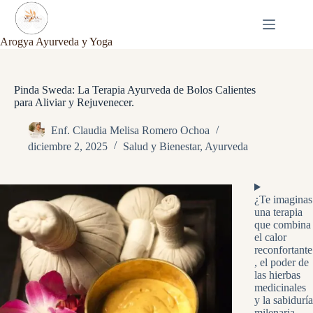
Saltar
al
contenido
Arogya Ayurveda y Yoga
Pinda Sweda: La Terapia Ayurveda de Bolos Calientes
para Aliviar y Rejuvenecer.
Enf. Claudia Melisa Romero Ochoa
diciembre 2, 2025
Salud y Bienestar
,
Ayurveda
¿Te imaginas
una terapia
que combina
el calor
reconfortante
, el poder de
las hierbas
medicinales
y la sabiduría
milenaria