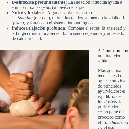
Desintoxica profundamente:
La sudación inducida ayuda a
eliminar toxinas (
Ama
) a través de la piel.
Nutre y fortalece:
Algunas variantes, como
las
Snigdha
(oleosas), nutren los tejidos, aumentan la vitalidad
(
prana
) y fortalecen el sistema inmunológico.
Induce relajación profunda:
Combate el estrés, la ansiedad y
la fatiga crónica, favoreciendo un sueño reparador y un estado
de calma mental.
3. Conexión con
una tradición
sabia
Más que una
técnica, es la
aplicación viva
de principios
ayurvédicos: el
equilibrio de
los
doshas
, la
purificación
como parte de
procesos como
el
Panchakarma
, y el uso