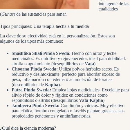
inteligente de las
cualidades
(
Gunas
) de las sustancias para sanar.
Tipos principales: Una terapia hecha a tu medida
La clave de su efectividad está en la personalización. Estos son
algunos de los tipos más comunes:
Shashtika Shali Pinda Sweda:
Hecho con arroz y leche
medicinales. Es nutritivo y rejuvenecedor, ideal para debilidad,
atrofia o agotamiento (desequilibrios de
Vata
).
Choorna Pinda Sweda:
Utiliza polvos herbales secos. Es
reductivo y desintoxicante, perfecto para abordar exceso de
peso, inflamación con edema o acumulación de toxinas
(desequilibrios de
Kapha
).
Patra Pinda Sweda:
Emplea hojas medicinales. Excelente para
alivio rápido de dolor y rigidez en condiciones como
espondilosis o artritis (desequilibrios
Vata-Kapha
).
Jambeera Pinda Sweda:
Con limón y cítricos. Muy efectivo
para ciática, hombro congelado o fascitis plantar, gracias a sus
propiedades penetrantes y antiinflamatorias.
¿Qué dice la ciencia moderna?