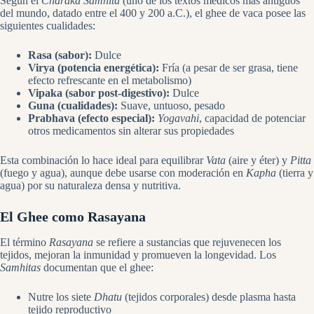
Según el
Charaka Samhita
(uno de los textos médicos más antiguos
del mundo, datado entre el 400 y 200 a.C.), el ghee de vaca posee las
siguientes cualidades:
Rasa (sabor):
Dulce
Virya (potencia energética):
Fría (a pesar de ser grasa, tiene
efecto refrescante en el metabolismo)
Vipaka (sabor post-digestivo):
Dulce
Guna (cualidades):
Suave, untuoso, pesado
Prabhava (efecto especial):
Yogavahi
, capacidad de potenciar
otros medicamentos sin alterar sus propiedades
Esta combinación lo hace ideal para equilibrar
Vata
(aire y éter) y
Pitta
(fuego y agua), aunque debe usarse con moderación en
Kapha
(tierra y
agua) por su naturaleza densa y nutritiva.
El Ghee como Rasayana
El término
Rasayana
se refiere a sustancias que rejuvenecen los
tejidos, mejoran la inmunidad y promueven la longevidad. Los
Samhitas
documentan que el ghee:
Nutre los siete
Dhatu
(tejidos corporales) desde plasma hasta
tejido reproductivo