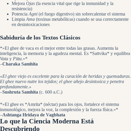
Mejora
Ojas
(la esencia vital que rige la inmunidad y la
resistencia)
Potencia
Agni
(el fuego digestivo) sin sobrecalentar el sistema
Limpia
Ama
(toxinas metabólicas) cuando se usa correctamente
en desintoxicaciones
Sabiduría de los Textos Clásicos
*»El ghee de vaca es el mejor entre todas las grasas. Aumenta la
inteligencia, la memoria y la agudeza mental. Es *Sattvika* y equilibra
Vata
y
Pitta
.»*
–
Charaka Samhita
«El ghee viejo es excelente para la curación de heridas y quemaduras.
El ghee nuevo nutre los tejidos; el ghee añejo desintoxica y penetra
profundamente.»
–
Sushruta Samhita
(c. 600 a.C.)
*»El ghee es *Amrita* (néctar) para los ojos, fortalece el sistema
inmunológico, mejora la voz, la complexión y la fuerza física.»*
–
Ashtanga Hridaya de Vagbhata
Lo que la Ciencia Moderna Está
Descubriendo