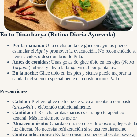
En tu Dinacharya (Rutina Diaria Ayurveda)
Por la mañana:
Una cucharadita de ghee en ayunas puede
estimular el
Agni
y promover la evacuación. No recomendado si
tienes acidez o desequilibrio de Pitta.
Antes de comidas:
Unas gotas de ghee tibio en los ojos (
Netra
Tarpana
) lubrica y alivia la fatiga visual por pantallas.
En la noche:
Ghee tibio en los pies y sienes puede mejorar la
calidad del sueño, especialmente en constituciones Vata.
Precauciones
Calidad:
Prefiere ghee de leche de vaca alimentada con pasto
(
grass-fed
) y elaborado tradicionalmente.
Cantidad:
1-3 cucharaditas diarias es el rango terapéutico
general. Más no siempre es mejor.
Almacenamiento:
Guarda en frasco de vidrio oscuro, lejos de la
luz directa. No necesita refrigeración si se usa regularmente.
Contraindicaciones:
Evita o consulta si tienes obesidad severa,