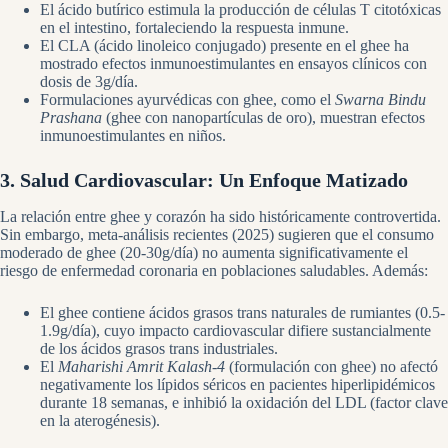
El ácido butírico estimula la producción de células T citotóxicas
en el intestino, fortaleciendo la respuesta inmune.
El CLA (ácido linoleico conjugado) presente en el ghee ha
mostrado efectos inmunoestimulantes en ensayos clínicos con
dosis de 3g/día.
Formulaciones ayurvédicas con ghee, como el
Swarna Bindu
Prashana
(ghee con nanopartículas de oro), muestran efectos
inmunoestimulantes en niños.
3. Salud Cardiovascular: Un Enfoque Matizado
La relación entre ghee y corazón ha sido históricamente controvertida.
Sin embargo, meta-análisis recientes (2025) sugieren que el consumo
moderado de ghee (20-30g/día) no aumenta significativamente el
riesgo de enfermedad coronaria en poblaciones saludables. Además:
El ghee contiene ácidos grasos trans naturales de rumiantes (0.5-
1.9g/día), cuyo impacto cardiovascular difiere sustancialmente
de los ácidos grasos trans industriales.
El
Maharishi Amrit Kalash-4
(formulación con ghee) no afectó
negativamente los lípidos séricos en pacientes hiperlipidémicos
durante 18 semanas, e inhibió la oxidación del LDL (factor clave
en la aterogénesis).