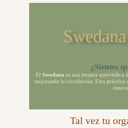
Swedana:
¿Sientes q
El
Swedana
es una terapia ayurvédica 
mejorando la circulación. Esta práctica a
renova
Tal vez tu org