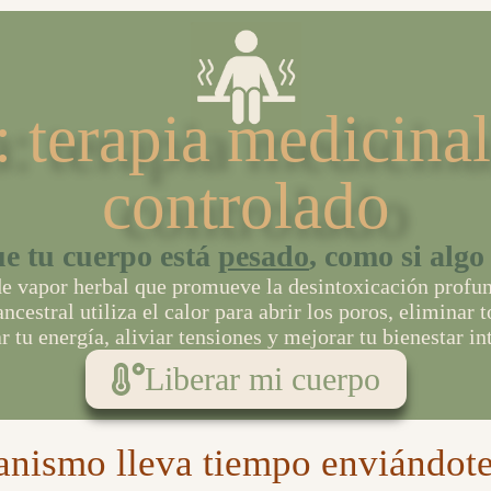
 terapia medicinal
controlado
ue tu cuerpo está
pesado
, como si algo
de vapor herbal que promueve la desintoxicación profun
ncestral utiliza el calor para abrir los poros, eliminar t
r tu energía, aliviar tensiones y mejorar tu bienestar int
Liberar mi cuerpo
anismo lleva tiempo enviándote