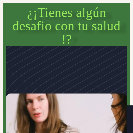
¿¡Tienes algún
desafio con tu salud
!?