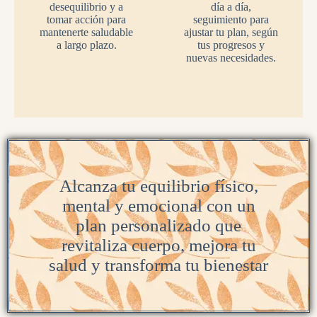
desequilibrio y a
día a día,
tomar acción para
seguimiento para
mantenerte saludable
ajustar tu plan, según
a largo plazo.
tus progresos y
nuevas necesidades.
Alcanza tu equilibrio físico,
mental y emocional con un
plan personalizado que
revitaliza cuerpo, mejora tu
salud y transforma tu bienestar